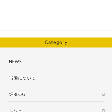
er
b
o
o
k
Category
NEWS
当園について
畑BLOG
レシピ