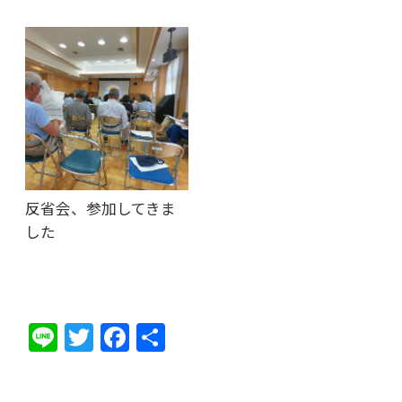
反省会、参加してきま
した
Li
T
F
共
n
w
ac
有
e
itt
e