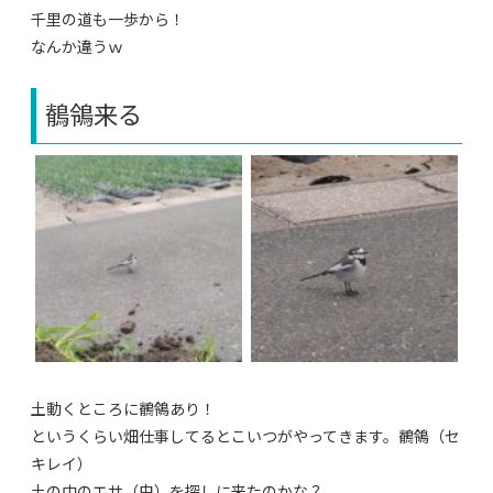
千里の道も一歩から！
なんか違うｗ
鶺鴒来る
土動くところに鶺鴒あり！
というくらい畑仕事してるとこいつがやってきます。鶺鴒（セ
キレイ）
土の中のエサ（虫）を探しに来たのかな？