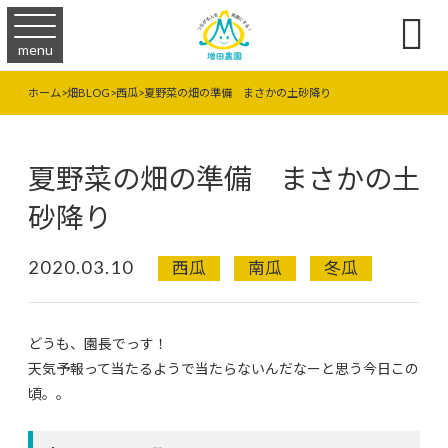

menu
ホーム
>
畑BLOG
>
西瓜
>
夏野菜の畑の準備 まさかの土砂降り
夏野菜の畑の準備 まさかの土
砂降り
2020.03.10
西瓜
南瓜
冬瓜
どうも、園長でっす！
天気予報って当たるようで当たらないんだなーと思う今日この
頃。。