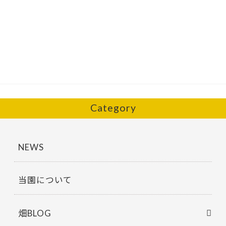
n
w
ac
有
e
itt
e
er
b
o
o
k
Category
NEWS
当園について
畑BLOG