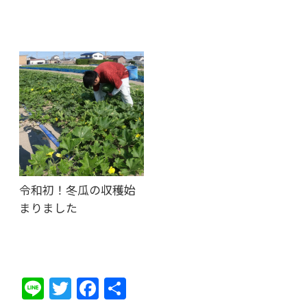
令和初！冬瓜の収穫始
まりました
Li
T
F
共