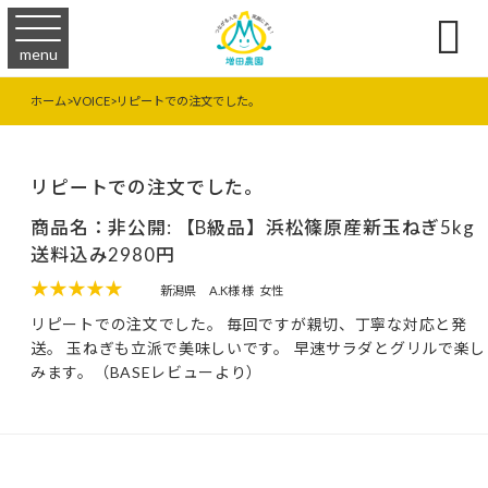

menu
ホーム
>
VOICE
>
リピートでの注文でした。
リピートでの注文でした。
商品名：非公開: 【B級品】浜松篠原産新玉ねぎ5kg
送料込み2980円
★★★★★
新潟県
A.K様 様
女性
リピートでの注文でした。 毎回ですが親切、丁寧な対応と発
送。 玉ねぎも立派で美味しいです。 早速サラダとグリルで楽し
みます。（BASEレビューより）